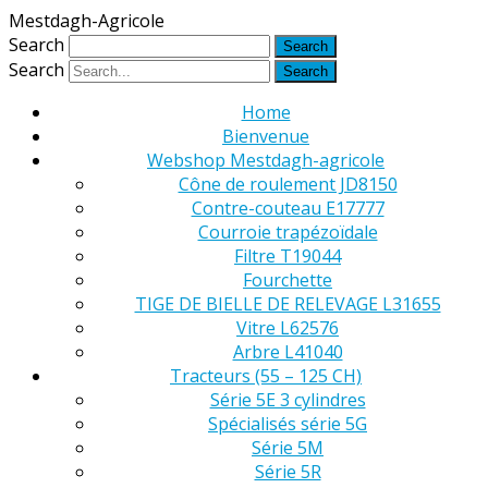
Mestdagh-Agricole
Search
Search
Home
Bienvenue
Webshop Mestdagh-agricole
Cône de roulement JD8150
Contre-couteau E17777
Courroie trapézoïdale
Filtre T19044
Fourchette
TIGE DE BIELLE DE RELEVAGE L31655
Vitre L62576
Arbre L41040
Tracteurs (55 – 125 CH)
Série 5E 3 cylindres
Spécialisés série 5G
Série 5M
Série 5R